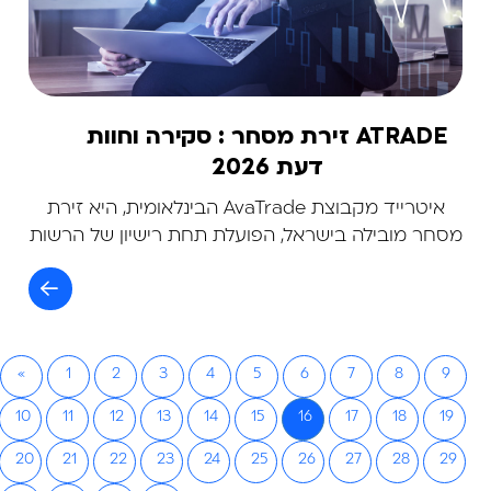
ATRADE זירת מסחר : סקירה וחוות
דעת 2026
איטרייד מקבוצת AvaTrade הבינלאומית, היא זירת
מסחר מובילה בישראל, הפועלת תחת רישיון של הרשות
לני"ע ומציעה מסחר בחוזי הפרשים (CFD)
«
1
2
3
4
5
6
7
8
9
10
11
12
13
14
15
16
17
18
19
20
21
22
23
24
25
26
27
28
29