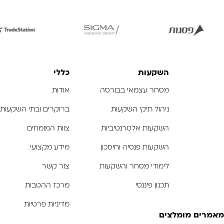
לפתיחת
לפתיחת
לפ
התמונה
התמונה
הת
בגדול
בגדול
-
-
השקעות
כללי
מסחר עצמאי בבורסה
אודות
ניהול תיקי השקעות
ברוקרים ובתי השקעות
השקעות אלטרנטיביות
צוות המומחים
השקעות פנסיה וחיסכון
מידע מקצועי
לימודי מסחר והשקעות
צור קשר
תכנון פיננסי
מרכז ההטבות
מדיניות פרטיות
מאמרים מומלצים