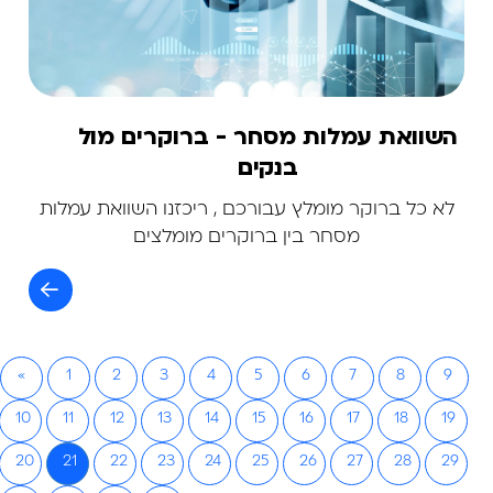
השוואת עמלות מסחר - ברוקרים מול
בנקים
לא כל ברוקר מומלץ עבורכם , ריכזנו השוואת עמלות
מסחר בין ברוקרים מומלצים
«
1
2
3
4
5
6
7
8
9
10
11
12
13
14
15
16
17
18
19
20
21
22
23
24
25
26
27
28
29