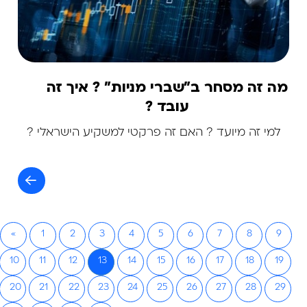
מה זה מסחר ב"שברי מניות" ? איך זה
עובד ?
למי זה מיועד ? האם זה פרקטי למשקיע הישראלי ?
«
1
2
3
4
5
6
7
8
9
10
11
12
13
14
15
16
17
18
19
20
21
22
23
24
25
26
27
28
29