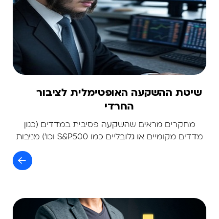
שיטת ההשקעה האופטימלית לציבור
החרדי
מחקרים מראים שהשקעה פסיבית במדדים (כגון
מדדים מקומיים או גלובליים כמו S&P500 וכו') מניבות
תשואות טובות יותר בטווח ארוך מאשר מסחר פעיל