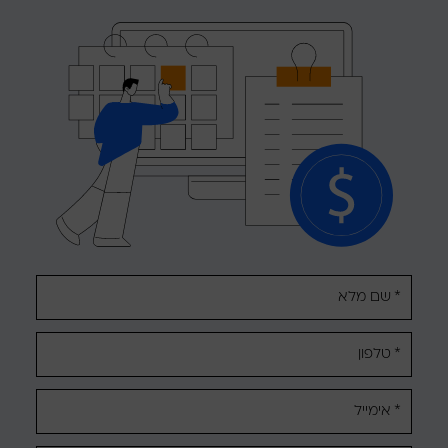
אנא
מלאו
את
טופס
-
לקבלת