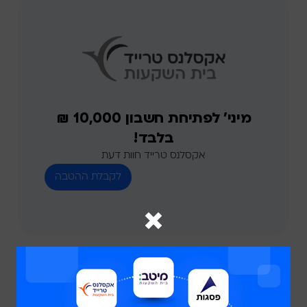
מיני' לפתיחת חשבון 10,000 ₪
בלבד!
אקסלנס טרייד חוות דעת