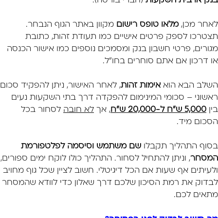
בנק או בית השקעות
(חברי בורסה).
לאחר מכן,
מלאו טופס רישום
מקוון באתר הגוף הנבחר.
תצטרכו לספק פרטים אישיים כמו תעודת זהות, כתובת
מגורים, פרטי חשבון בנק ומסמכים נוספים כמו אישור הכנסה
או דרכון אם אתם סוחרים בחו"ל.
השלב הבא הוא
אימות זהות
, לאחר האישור, ניתן להפקיד סכום
ראשוני – סכומי המינימום להפקדה דרך בתי השקעות נעים
בין
5,000 ש"ח ל-20,000 ש"ח
, אך
לא חובה
לסחור בכל
הסכום מיד.
בסוף התהליך תקבלו
שם משתמש וסיסמה לפלטפורמת
המסחר
, וניתן להתחיל לסחור. התהליך כולו לוקח ימים ספורים,
ולעיתים אף שעות אם הכל דיגיטלי. חשוב לציין שכל גוף מחויב
לבדוק את רמת הסיכון שלכם דרך שאלון כדי לוודא שהמסחר
מתאים לכם.