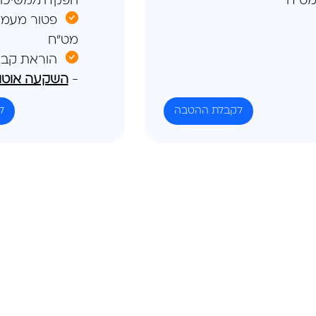
ט"ח
הפקדת/משיכת 
פטור מעמ
מט"ח
הוראת קבע
-
השקעה אוטו