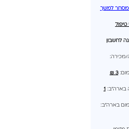
מסחר למשך
טיפול
ה לחשבון
/מכירה:
מום:
3
₪
 בארה"ב:
1
מום בארה"ב: