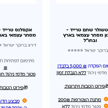
 טרייד - חשבון
אלטשולר שחם טריי
מאי בארץ ובחו"ל
חשבון מסחר עצמאי 
ובחו"ל
 ברוקר ישראל ⭐⭐⭐⭐
דירוג ברוקר ישראל 
מום לפתיחת חשבון
₪ 5,000 בלבד!
מינימום ה
₪
ללא הגבלת זמן!
פטור מדמי 
הול חשבון לשנתיים!
פירוט הטבות ויתרונות:

בות ויתרונות:
🎁
₪
מתנת הצטרפות 200
בצע חדש!!
ללא
פטור מדמי ניהול