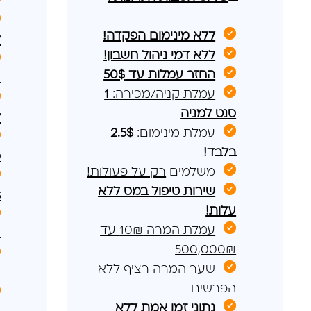
ללא מינימום הפקדה!
ל
ללא דמי ניהול חשבון!
החזר עמלות עד 50$
ב
עמלת קניה/מכירה:
1
סנט למניה
ל
עמלת מינימום:
2.5$
בלבד!
ס
משלמים
רק על פעולות!
שירות טיפול במס ללא
$
עלות!
עמלת המרה 10₪ עד
ב
500,000₪
שער המרה רציף ללא
ה
הפרשים
נתוני זמן אמת ללא