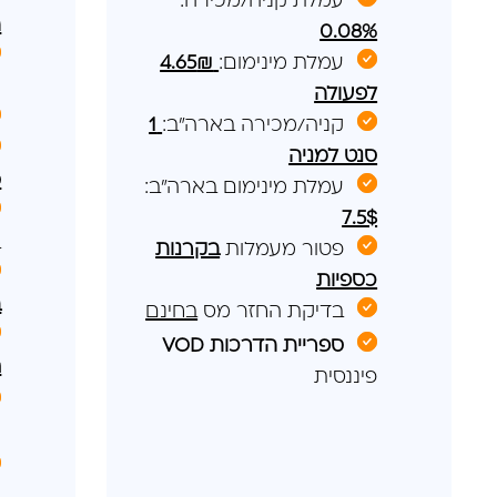
עמלת קניה/מכירה:
ה
0.08%
עמלת מינימום:
4.65
₪
ו
לפעולה
קניה/מכירה בארה"ב:
1
סנט למניה
ס
עמלת מינימום בארה"ב:
7.5$
ב
פטור מעמלות
בקרנות
כספיות
ב
בדיקת החזר מס
בחינם
ספריית הדרכות VOD
ח
פיננסית
כ