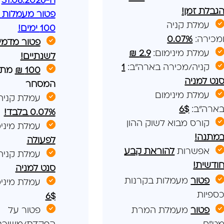
ה-31.08.2026
גבלת זמן!
פטור מעמלות 
עמלת קניה
100 ימים!
מכירה:
0.07%
פטור מדמי 
עמלת מינימום:
2.9 ₪
לשנתיים!
קניה/מכירה בארה"ב:
1
100 ₪
מתנ
נט למניה
המסחר
עמלת מינימום
עמלת קניה
ארה"ב:
6$
0.07% בלבד!
קורס מבוא לשוק ההון
עמלת מיני
מתנה!
לפעולה
אפשרות
להוראת קבע
עמלת קניה
ודשית!
סנט למניה
פטור
מעמלות בקרנות
עמלת מיני
ספיות
6$
פטור
מעמלת המרת
פטור על