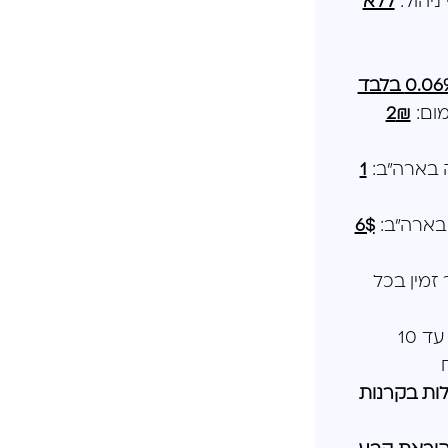
ניהול:
ללא
0.0 בלבד
מום:
₪
2
 בארה"ב:
1
 בארה"ב:
6$
זמין בכל
אפשרות - עד 10
ת בקרנות