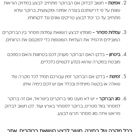
אמינות -
חשוב לבדוק אם הברוקר מתחייב לבצע במדויק הוראות
שונות על פי דרישתכם בצורה אמינה ומקצועית, ברוקר שלא
מתחייב על כך יכול לבצע טריקים שונים נגד לקוחותיו.
עמלות מסחר -
מומלץ לבצע השוואת עמלות מסחר בין הברוקרים
המובילים ולהוזיל את העלויות השוטפות כדי למקסם את הרווחים.
ביטחון -
בדקו האם הברוקר מעניק לכם בטחונות והאם כספכם
מובטח במקרה שהוא נקלע לקשיים כלכליים.
זמינות -
בדקו אם הברוקר זמין עבורכם תמיד לכל מקרה של
שאלה או בקשה מיוחדת ובכלל אם יש לכם כימיה איתו.
סוג הברוקר -
יש לא מעט סוגי ברוקרים בישראל, אם זה ברוקר
למסחר בוול סטריט, ברוקר למסחר בארץ ועוד. לכן חשוב לבדוק
מראש איזה סוג מסחר תרצו לבצע.
בכל מקרה של בחירה, חשוב לבצע השוואת ברוקרים. אתר