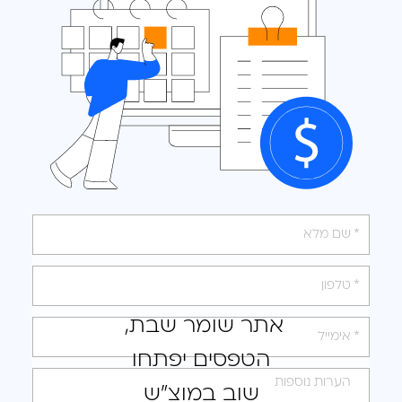
אנא
מלאו
את
טופס
אתר שומר שבת,
-
הטפסים יפתחו
לקבלת
הצעה
שוב במוצ"ש