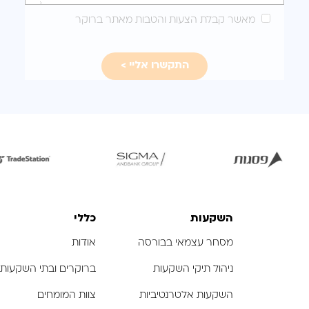
מותאמת
מאשר קבלת הצעות והטבות מאתר ברוקר
עבורכם
לפתיחת
לפתיחת
לפת
התמונה
התמונה
התמ
בגדול
בגדול
ב
-
-
השקעות
כללי
מסחר עצמאי בבורסה
אודות
ניהול תיקי השקעות
ברוקרים ובתי השקעות
השקעות אלטרנטיביות
צוות המומחים