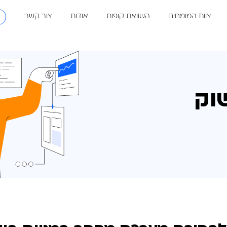
את קופות
אודות
צור קשר
★ הטבות והמ
וק
וק