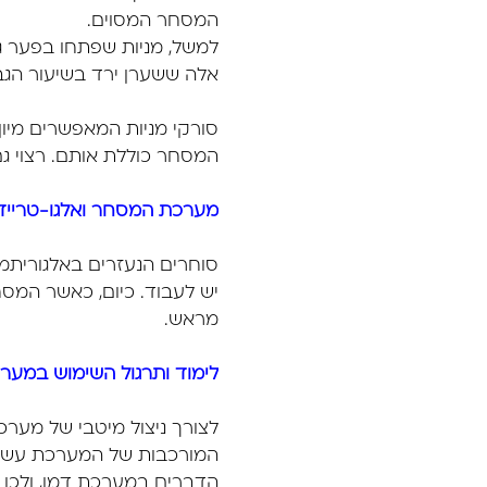
המסחר המסוים.
למשל, מניות שפתחו בפער גב
אלה ששערן ירד בשיעור הגבו
סורקי מניות המאפשרים מיו
המסחר כוללת אותם. רצוי ג
מערכת המסחר ואלגו-טריידי
סוחרים הנעזרים באלגוריתמ
יש לעבוד. כיום, כאשר המסח
מראש.
לימוד ותרגול השימוש במע
לצורך ניצול מיטבי של מערכ
המורכבות של המערכת עשוי 
הדברים במערכת דמו, ולכן ה