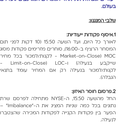
בעולם.
שלבי המנגנון:
1.איסוף פקודות ייעודיות:
לאורך כל היום, ועד השעה 15:50 (10 דקות לפני תום
המסחר הרציף ב-16:00), סוחרים מזרימים פקודות מסוג
MOC (Market-on-Close - לקנות/למכור בכל מחיר
שייקבע בנעילה) ו-LOC (Limit-on-Close -
לקנות/למכור בנעילה רק אם המחיר עומד בתנאי
הגבלה).
2.פרסום חוסר האיזון:
החל מהשעה 15:50, ה-NYSE מתחילה לפרסם שרת
נתונים בכל כמה שניות המציג את ה-"Imbalance" –
הפער בין פקודות הקנייה לפקודות המכירה שהצטברו
לנעילה.