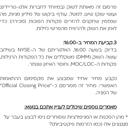
פרסום זה מאותת לשוק (במיוחד לחברות אלגו-טריידינג
ועושי שוק) שיש, למשל, עודף ביקוש של מיליון מניות, מה
שמזמין שחקנים להזרים פקודות הפוכות (מכירה) כדי
לאזן את השוק ולהרוויח מהפרשי נזילות.
3.קביעת המחיר ב-16:00:
בדיוק בשעה 16:00, האלגוריתם של ה-NYSE בשילוב
עושה השוק (DMM) משקללים את כל הפקודות הרגילות,
פקודות ה-MOC/LOC, וחוסר האיזון שנותר.
נקבע מחיר אחיד שמבצע את מקסימום ההתאמות
האפשרי. מחיר זה מפורסם כ-"Official Closing Price"
של המניה.
מאמרים נוספים שיכולים לעניין אתכם בנושא:
* מהן הסכנות או המניפולציות שסוחרים ניסו לבצע בעבר על
מנגנונים אלו (כמו הזרמות פיקטיביות)?