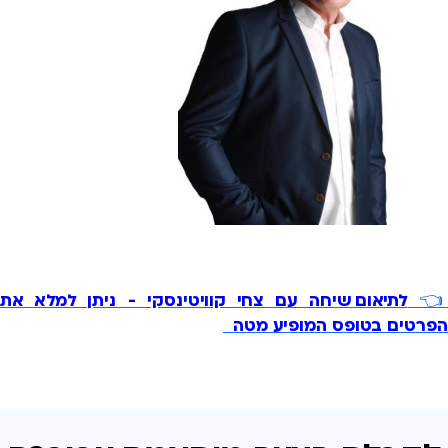
לתיאום שיחה עם צחי קוויטינסקי - ניתן למלא את

הפרטים בטופס המופיע מטה