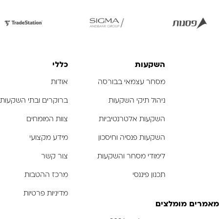
לפתיחת
לפתיחת
לפתיח
התמונה
התמונה
התמונ
בגדול
בגדול
בגדו
-
-
השקעות
כללי
מסחר עצמאי בבורסה
אודות
ניהול תיקי השקעות
ברוקרים ובתי השקעות
השקעות אלטרנטיביות
צוות המומחים
השקעות פנסיה וחיסכון
מידע מקצועי
לימודי מסחר והשקעות
צור קשר
תכנון פיננסי
מרכז ההטבות
מדיניות פרטיות
מאמרים מומלצים