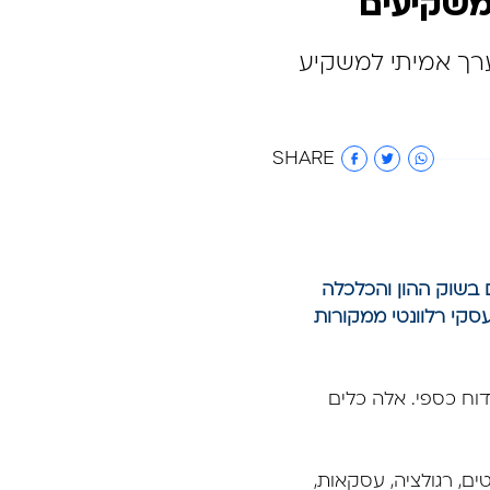
פשוטה: האם מערכת FocusFin נותנת ערך אמיתי למשקיע
SHARE
אים בשוק ההון והכלכלה
קי רלוונטי ממקורות
דוח כספי. אלה כלים
ים, רגולציה, עסקאות,