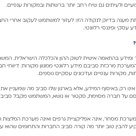
עיים ולעיתים גם שיח רחב יותר ברשתות ובמקורות ענפיים.
ת מענה בדיוק לנקודה הזו: לעזור למשתמש לעקוב אחרי החבר
 עסקי ופיננסי רלוונטי.
 ומידע בהתאמה אישית לשוק ההון והכלכלה הישראלית. המש
מערכת מרכזת סביבם מידע רלוונטי ממגוון מקורות: דיווחי חב
ת, מקורות ענפיים ועדכונים עסקיים נוספים.
נו רק באיסוף המידע, אלא בארגון שלו סביב מה שמעניין 
 על חברה מסוימת, סקטור או נושא, המשתמש מקבל סביב
זה, FocusFin אינה מערכת מסחר, אינה אפליקציית גרפים ואינה מערכת ה
יע להבין טוב יותר מה קורה סביב החברות והתחומים שהוא ע