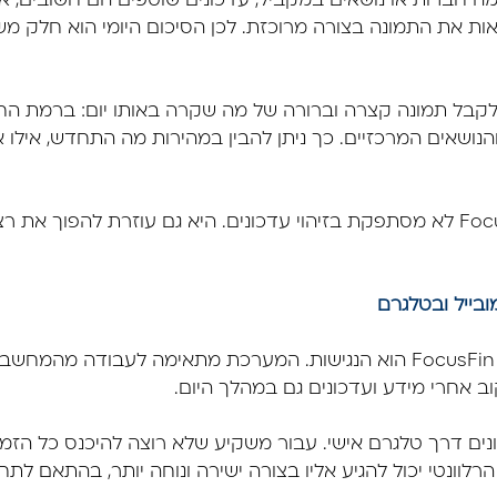
ה חברות או נושאים במקביל, עדכונים שוטפים הם חשובים, א
ות את התמונה בצורה מרוכזת. לכן הסיכום היומי הוא חלק 
לקבל תמונה קצרה וברורה של מה שקרה באותו יום: ברמת 
נושאים המרכזיים. כך ניתן להבין במהירות מה התחדש, אילו אי
במילים פשוטות, FocusFin לא מסתפקת בזיהוי עדכונים. היא גם עוזרת להפ
בייל ובטלגרם
יתרון נוסף של מערכת FocusFin הוא הנגישות. המערכת מתאימה לעבודה
וב אחרי מידע ועדכונים גם במהלך היום.
ונים דרך טלגרם אישי. עבור משקיע שלא רוצה להיכנס כל הזמן 
רלוונטי יכול להגיע אליו בצורה ישירה ונוחה יותר, בהתאם לת