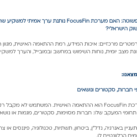
בסקירה התמקדנו בשאלה פשוטה: האם מערכת FocusFin נותנ
שוק הישראלי?
ים מרכזיים: איכות המידע, רמת ההתאמה האישית, מגוון ה
ונת מצב יומית, נוחות השימוש במחשב ובמובייל, והערך למשק
מצאנו:
י חברות, סקטורים ונושאים
היתרון הראשון של מערכת FocusFin הוא ההתאמה האישית. המשתמש לא
ומי המעקב שלו: חברות מסוימות, סקטורים, מגמות או נושאי
ין באנרגיה, נדל״ן, ביטחון, תשתיות, טכנולוגיה, פיננסים או צ
 הרלוונטיים לו.