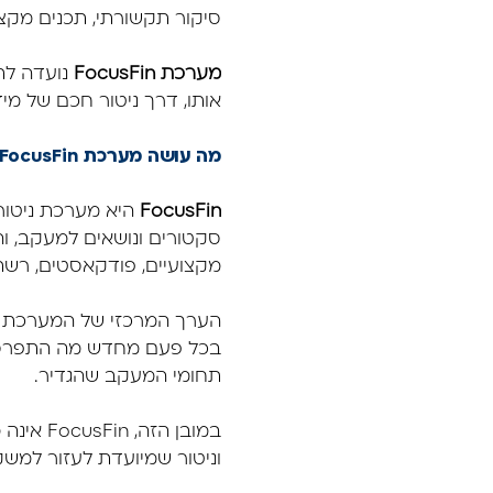
סיקור תקשורתי, תכנים מקצו
מערכת FocusFin
נועדה לת
אותו, דרך ניטור חכם של מידע
מה עושה מערכת FocusFin?
FocusFin
היא מערכת ניטור
סקטורים ונושאים למעקב, וה
מקצועיים, פודקאסטים, רשתו
הערך המרכזי של המערכת אי
בכל פעם מחדש מה התפרסם
תחומי המעקב שהגדיר.
במובן ה
וניטור שמיועדת לעזור למשק