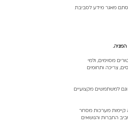
ן מערכת ווב, שימוש במובייל, טלגרם וסיכומים יומיים הופך את FocusFin מסתם מאגר מידע לסביבת
ורים מסוימים, ולמי
סים, צריכה ותחומים
 וגם למשתמשים מקצועיים
ה קיימות מערכות מסחר
עסקי והתפתחויות סביב החברות והנושאים