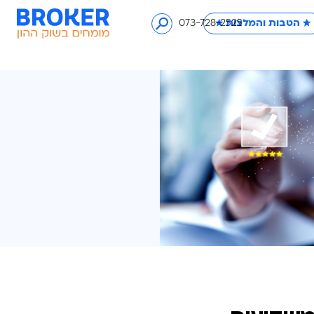
לצות ★
073-728-2525