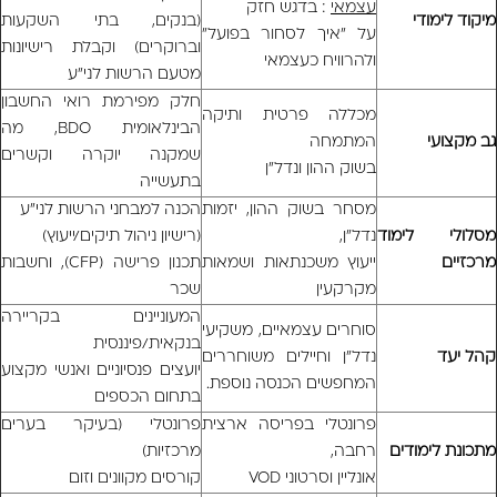
עצמאי
: בדגש חזק
מיקוד לימודי
(בנקים, בתי השקעות
על "איך לסחור בפועל"
וברוקרים) וקבלת רישיונות
ולהרוויח כעצמאי
מטעם הרשות לני"ע
חלק מפירמת רואי החשבון
מכללה פרטית ותיקה
הבינלאומית BDO, מה
גב מקצועי
המתמחה
שמקנה יוקרה וקשרים
בשוק ההון ונדל"ן
בתעשייה
מסחר בשוק ההון, יזמות
הכנה למבחני הרשות לני"ע
מסלולי לימוד
נדל"ן,
(רישיון ניהול תיקים/ייעוץ)
מרכזיים
ייעוץ משכנתאות ושמאות
תכנון פרישה (CFP), וחשבות
מקרקעין
שכר
המעוניינים בקריירה
סוחרים עצמאיים, משקיעי
בנקאית/פיננסית
קהל יעד
נדל"ן וחיילים משוחררים
יועצים פנסיוניים ואנשי מקצוע
המחפשים הכנסה נוספת.
בתחום הכספים
פרונטלי בפריסה ארצית
פרונטלי (בעיקר בערים
מתכונת לימודים
רחבה,
מרכזיות)
אונליין וסרטוני VOD
קורסים מקוונים וזום