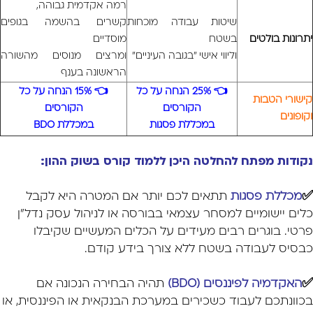
רמה אקדמית גבוהה,
שיטות עבודה מוכחות
קשרים בהשמה בגופים
יתרונות בולטים
בשטח
מוסדיים
וליווי אישי "בגובה העיניים"
ומרצים מנוסים מהשורה
הראשונה בענף
👈 25% הנחה על כל
👈 15% הנחה על כל
קישורי הטבות
הקורסים
הקורסים
וקופונים
במכללת פסגות
במכללת BDO
נקודות מפתח להחלטה היכן ללמוד קורס בשוק ההון:
✅
מכללת פסגות
תתאים לכם יותר אם המטרה היא לקבל
כלים יישומיים למסחר עצמאי בבורסה או לניהול עסק נדל"ן
פרטי. בוגרים רבים מעידים על הכלים המעשיים שקיבלו
כבסיס לעבודה בשטח ללא צורך בידע קודם.
✅
האקדמיה לפיננסים (BDO)
תהיה הבחירה הנכונה אם
בכוונתכם לעבוד כשכירים במערכת הבנקאית או הפיננסית, או