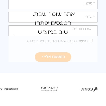
את
טופס
אתר שומר שבת,
-
הטפסים יפתחו
לקבלת
הצעה
שוב במוצ"ש
מותאמת
מאשר קבלת הצעות והטבות מאתר ברוקר
עבורכם
לפתיחת
לפתיחת
לפת
התמונה
התמונה
התמ
בגדול
בגדול
בג
-
-