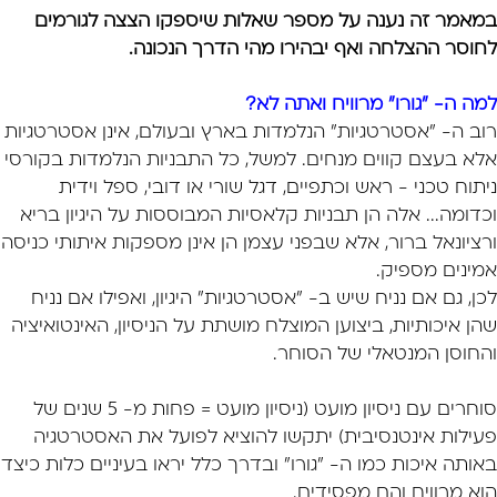
במאמר זה נענה על מספר שאלות שיספקו הצצה לגורמים
לחוסר ההצלחה ואף יבהירו מהי הדרך הנכונה.
למה ה- "גורו" מרוויח ואתה לא?
רוב ה- "אסטרטגיות" הנלמדות בארץ ובעולם, אינן אסטרטגיות
אלא בעצם קווים מנחים. למשל, כל התבניות הנלמדות בקורסי
ניתוח טכני - ראש וכתפיים, דגל שורי או דובי, ספל וידית
וכדומה... אלה הן תבניות קלאסיות המבוססות על היגיון בריא
ורציונאל ברור, אלא שבפני עצמן הן אינן מספקות איתותי כניסה
אמינים מספיק.
לכן, גם אם נניח שיש ב- "אסטרטגיות" היגיון, ואפילו אם נניח
שהן איכותיות, ביצוען המוצלח מושתת על הניסיון, האינטואיציה
והחוסן המנטאלי של הסוחר.
סוחרים עם ניסיון מועט (ניסיון מועט = פחות מ- 5 שנים של
פעילות אינטנסיבית) יתקשו להוציא לפועל את האסטרטגיה
באותה איכות כמו ה- "גורו" ובדרך כלל יראו בעיניים כלות כיצד
הוא מרוויח והם מפסידים.