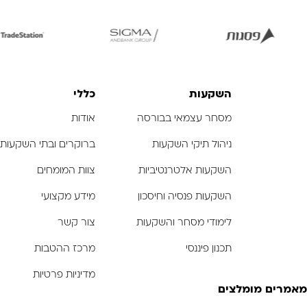
לפתיחת
לפתיחת
לפ
התמונה
התמונה
הת
בגדול
בגדול
-
-
השקעות
כללי
מסחר עצמאי בבורסה
אודות
ניהול תיקי השקעות
ברוקרים ובתי השקעות
השקעות אלטרנטיביות
צוות המומחים
השקעות פנסיה וחיסכון
מידע מקצועי
לימודי מסחר והשקעות
צור קשר
תכנון פיננסי
מרכז ההטבות
מדיניות פרטיות
מאמרים מומלצים