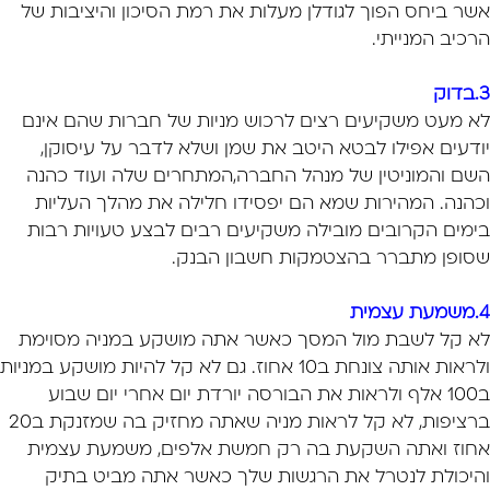
אשר ביחס הפוך לגודלן מעלות את רמת הסיכון והיציבות של
הרכיב המנייתי.
3.בדוק
לא מעט משקיעים רצים לרכוש מניות של חברות שהם אינם
יודעים אפילו לבטא היטב את שמן ושלא לדבר על עיסוקן,
השם והמוניטין של מנהל החברה,המתחרים שלה ועוד כהנה
וכהנה. המהירות שמא הם יפסידו חלילה את מהלך העליות
בימים הקרובים מובילה משקיעים רבים לבצע טעויות רבות
שסופן מתברר בהצטמקות חשבון הבנק.
4.משמעת עצמית
לא קל לשבת מול המסך כאשר אתה מושקע במניה מסוימת
ולראות אותה צונחת ב10 אחוז. גם לא קל להיות מושקע במניות
ב100 אלף ולראות את הבורסה יורדת יום אחרי יום שבוע
ברציפות, לא קל לראות מניה שאתה מחזיק בה שמזנקת ב20
אחוז ואתה השקעת בה רק חמשת אלפים, משמעת עצמית
והיכולת לנטרל את הרגשות שלך כאשר אתה מביט בתיק