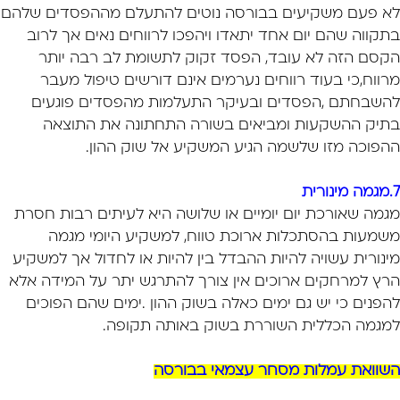
לא פעם משקיעים בבורסה נוטים להתעלם מההפסדים שלהם
בתקווה שהם יום אחד יתאדו ויהפכו לרווחים נאים אך לרוב
הקסם הזה לא עובד, הפסד זקוק לתשומת לב רבה יותר
מרווח,כי בעוד רווחים נערמים אינם דורשים טיפול מעבר
להשבחתם ,הפסדים ובעיקר התעלמות מהפסדים פוגעים
בתיק ההשקעות ומביאים בשורה התחתונה את התוצאה
ההפוכה מזו שלשמה הגיע המשקיע אל שוק ההון.
7.מגמה מינורית
מגמה שאורכת יום יומיים או שלושה היא לעיתים רבות חסרת
משמעות בהסתכלות ארוכת טווח, למשקיע היומי מגמה
מינורית עשויה להיות ההבדל בין להיות או לחדול אך למשקיע
הרץ למרחקים ארוכים אין צורך להתרגש יתר על המידה אלא
להפנים כי יש גם ימים כאלה בשוק ההון .ימים שהם הפוכים
למגמה הכללית השוררת בשוק באותה תקופה.
השוואת עמלות מסחר עצמאי בבורסה