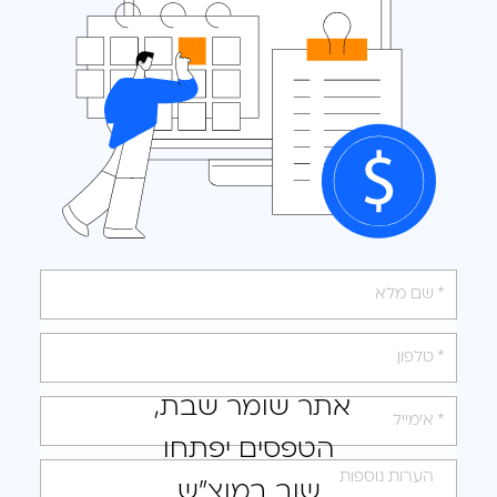
אנא
מלאו
את
טופס
אתר שומר שבת,
-
הטפסים יפתחו
לקבלת
הצעה
שוב במוצ"ש