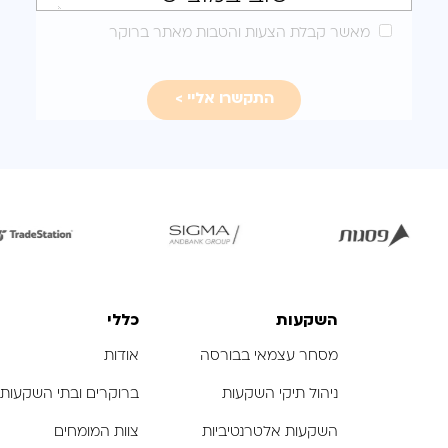
מותאמת
מאשר קבלת הצעות והטבות מאתר ברוקר
עבורכם
לפתיחת
לפתיחת
לפת
התמונה
התמונה
הת
בגדול
בגדול
ב
-
-
השקעות
כללי
מסחר עצמאי בבורסה
אודות
ניהול תיקי השקעות
ברוקרים ובתי השקעות
השקעות אלטרנטיביות
צוות המומחים