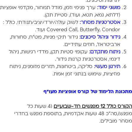
יתרונות וסיכונים.
מושגי יסוד:
ערך פנימי וזמן, מודל תמחור, מקדמי אופציות
(דלתא, גמא, תטא, ועוד), סטיית תקן.
אסטרטגיות מסחר:
לשוק עולה/יורד/יציב/תנודתי, כולל :
Covered Call, Butterfly, Condor ועוד.
גידור וניהול סיכונים:
גידור תיקי מניות, מט"ח, סחורות,
ארביטראז', חוזים עתידיים.
ניתוח מתקדם:
עקומי סטיות תקן, מדדי רגישות, ניהול
דינמי, אסטרטגיות קרנות גידור.
תירגון מעשי:
סליקה, ביטחונות, תזרים מזומנים, ניתוח
פוזיציות, שימוש בנתוני זמן אמת.
מתכונת הלימוד של קורס אופציות מעו"ף
הקורס כולל 12 מפגשים חד-שבועיים
(4 שעות כל
מפגש),סה"כ 48 שעות אקדמיות, בתוספת מפגש בחדרי
מסחר מובילים.