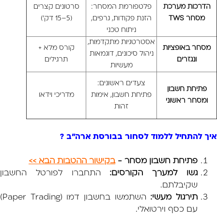
הדרכות מערכת
פלטפורמת המסחר:
סרטונים קצרים
מסחר TWS
הזנת פקודות, גרפים,
(5–15 דק')
ניתוח טכני
אסטרטגיות מתקדמות,
מסחר באופציות
קורס מלא +
ניהול סיכונים, דוגמאות
ונגזרים
תרגילים
מעשיות
צעדים ראשונים:
פתיחת חשבון
פתיחת חשבון, אימות
מדריכי וידאו
ומסחר ראשוני
זהות
איך להתחיל ללמוד לסחור בבורסת ארה"ב ?
פתיחת חשבון מסחר -
בקישור ההטבות הבא >>
גשו למערך הקורסים:
התחברו לפורטל החשבון
שקיבלתם.
תירגול מעשי:
השתמשו בחשבון דמו (Paper Trading)
עם כסף וירטואלי.